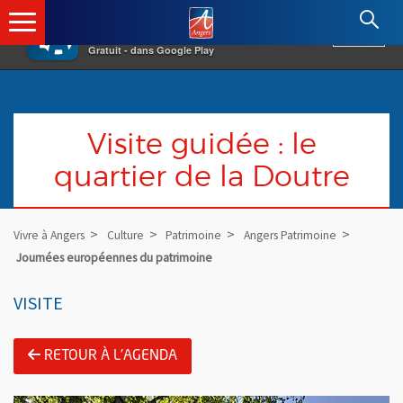
×
Angers.fr : Retour à l'accueil
AF
Vivre à Angers
VOIR
Ville d'Angers
Gratuit - dans Google Play
Visite guidée : le
quartier de la Doutre
Vivre à Angers
Culture
Patrimoine
Angers Patrimoine
Journées européennes du patrimoine
VISITE
RETOUR À L'AGENDA