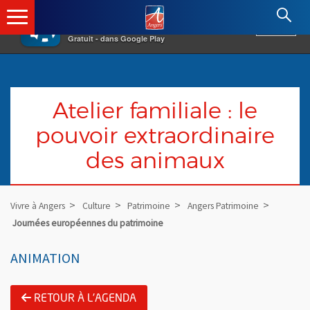
×
Angers.fr : Retour à l'accueil
AF
Vivre à Angers
VOIR
Ville d'Angers
Gratuit - dans Google Play
Atelier familiale : le
pouvoir extraordinaire
des animaux
Vivre à Angers
Culture
Patrimoine
Angers Patrimoine
Journées européennes du patrimoine
ANIMATION
RETOUR À L'AGENDA