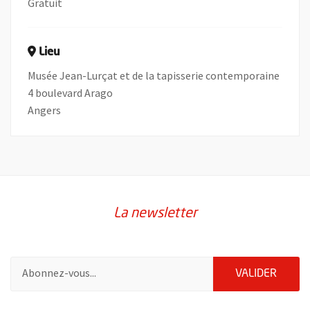
Gratuit
Lieu
Musée Jean-Lurçat et de la tapisserie contemporaine
4 boulevard Arago
Angers
La newsletter
Pour vous inscrire à la lettre d'information de la ville d'Angers
ENVOY
VALIDER