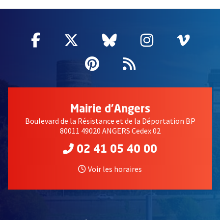
60847
Facebook
, Ouvre une nouvelle fenêtre
Twitter
, Ouvre une nouvelle fe
Bluesky
, Ouvre une nouv
Instagram
, Ouvre un
Vime
, Ouv
Pinterest
, Ouvre une nouvell
Flux RSS
Mairie d'Angers
Boulevard de la Résistance et de la Déportation BP
80011 49020 ANGERS Cedex 02
02 41 05 40 00
Voir les horaires