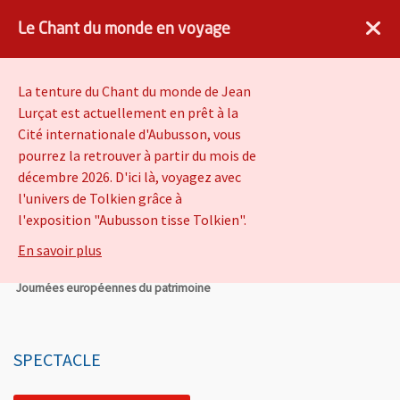
×
Angers.fr : Retour à l'accueil
AF
Vivre à Angers
Le Chant du monde en voyage
VOIR
Ville d'Angers
Gratuit - dans Google Play
La tenture du Chant du monde de Jean
Lurçat est actuellement en prêt à la
Cité internationale d'Aubusson, vous
Performance poétique
pourrez la retrouver à partir du mois de
improvisée "Un peu plus
décembre 2026. D'ici là, voyagez avec
l'univers de Tolkien grâce à
de délire"
l'exposition "Aubusson tisse Tolkien".
sur Le Chant du monde en voyage
En savoir plus
Vivre à Angers
Culture
Patrimoine
Angers Patrimoine
Journées européennes du patrimoine
SPECTACLE
Information importante
Présentation de l'évènement