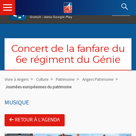
×
Angers.fr : Retour à l'accueil
AF
Vivre à Angers
VOIR
Ville d'Angers
Gratuit - dans Google Play
Concert de la fanfare du
6e régiment du Génie
Vivre à Angers
Culture
Patrimoine
Angers Patrimoine
Journées européennes du patrimoine
MUSIQUE
RETOUR À L'AGENDA