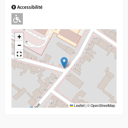
Accessibilité
Adapté pour l'handicap Moteur
+
−
Leaflet
|
©
OpenStreetMap