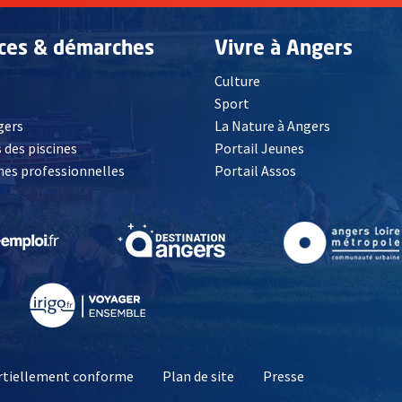
ices & démarches
Vivre à Angers
Culture
é
Sport
, Ouvre une nouvelle fenêtre
gers
La Nature à Angers
 des piscines
Portail Jeunes
es professionnelles
Portail Assos
lle fenêtre
, Ouvre une nouvelle fenêtre
, Ouvre une nouvelle fenêtre
, Ouvre une nouvelle fenêtre
, Ouvre une nouv
partiellement conforme
Plan de site
Presse