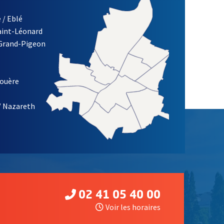
 / Eblé
Saint-Léonard
 Grand-Pigeon
ETTRE D'INFORMATION DE LA VILLE D'ANGERS
louère
/ Nazareth
02 41 05 40 00
Voir les horaires