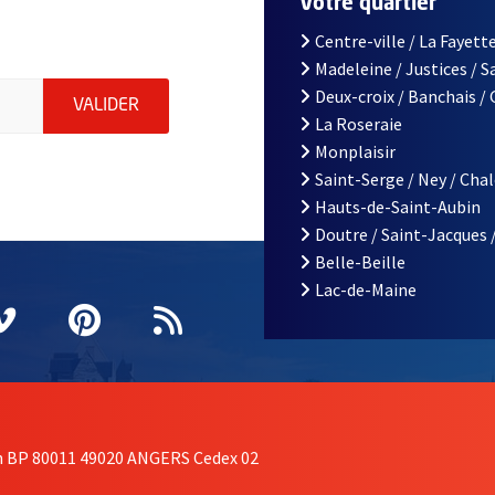
r
Votre quartier
Centre-ville / La Fayette
Madeleine / Justices / 
le d'Angers, indiquez votre email (champ obligatoire)
Deux-croix / Banchais /
ENVOYER MA DEMANDE D'INSCRIPTION À LA L
VALIDER
La Roseraie
Monplaisir
Saint-Serge / Ney / Cha
Hauts-de-Saint-Aubin
Doutre / Saint-Jacques 
Belle-Beille
Lac-de-Maine
nêtre
elle fenêtre
e nouvelle fenêtre
agram
vre une nouvelle fenêtre
Vimeo
, Ouvre une nouvelle fenêtre
Pinterest
, Ouvre une nouvelle fenêtre
Flux RSS
on BP 80011 49020 ANGERS Cedex 02