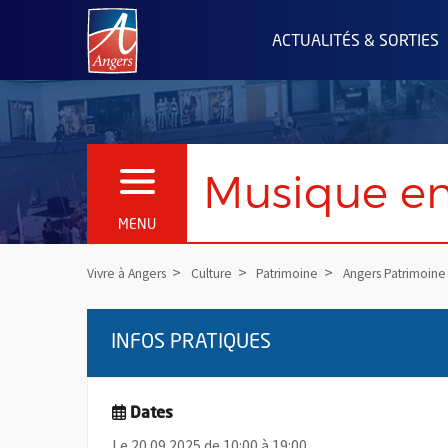
Angers.fr : Retour à l'accueil
ACTUALITÉS & SORTIES
Musique en
OUVRIR LE MENU
MENU
Vivre à Angers
Culture
Patrimoine
Angers Patrimoine
INFOS PRATIQUES
Dates
Le 20.09.2025 de 10:00 à 19:00