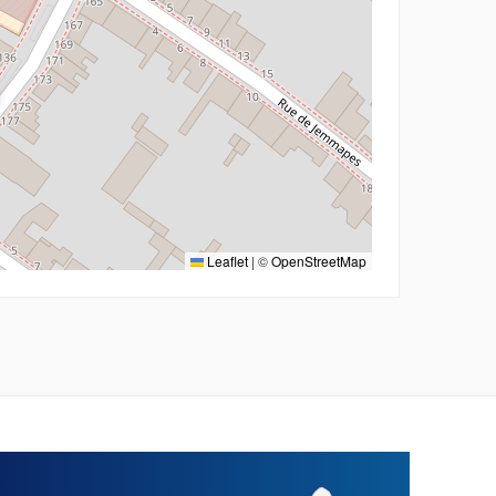
Leaflet
|
©
OpenStreetMap