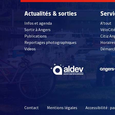
Actualités & sorties
Serv
Infos et agenda
A'tout
Sortir à Angers
VéloCit
Publications
Citiz An
Reportages photographiques
Horaires
, Ouvre une nouvelle fenêtre
Videos
Démarch
, Ouvre une nouve
Contact
Mentions légales
Accessibilité : 