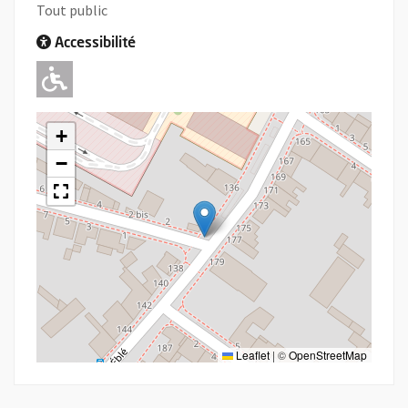
Tout public
Accessibilité
Adapté pour l'handicap Moteur
+
−
Leaflet
|
©
OpenStreetMap