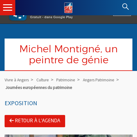
×
Angers.fr : Retour à l'accueil
AF
Vivre à Angers
VOIR
Ville d'Angers
Gratuit - dans Google Play
Michel Montigné, un
peintre de génie
Vivre à Angers
Culture
Patrimoine
Angers Patrimoine
Journées européennes du patrimoine
EXPOSITION
RETOUR À L'AGENDA