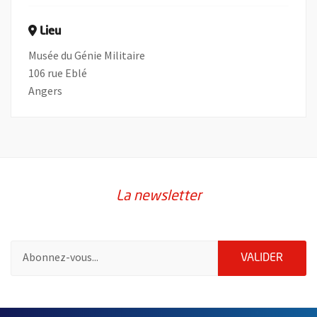
Lieu
Musée du Génie Militaire
106 rue Eblé
Angers
La newsletter
Pour vous inscrire à la lettre d'information de la ville d'Angers
ENVOY
VALIDER
60847