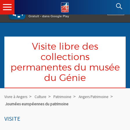
×
Angers.fr : Retour à l'accueil
AF
Vivre à Angers
VOIR
Ville d'Angers
Gratuit - dans Google Play
Visite libre des
collections
permanentes du musée
du Génie
Vivre à Angers
Culture
Patrimoine
Angers Patrimoine
Journées européennes du patrimoine
VISITE