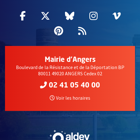
Facebook
, Ouvre une nouvelle fenêtre
Twitter
, Ouvre une nouvelle fe
Bluesky
, Ouvre une nouv
Instagram
, Ouvre un
Vime
, Ouv
Pinterest
, Ouvre une nouvell
Flux RSS
Mairie d'Angers
Boulevard de la Résistance et de la Déportation BP
80011 49020 ANGERS Cedex 02
02 41 05 40 00
Voir les horaires
, Ouvre une nouvelle fe