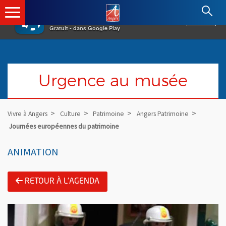
×
Angers.fr : Retour à l'accueil
AF
Vivre à Angers
VOIR
Ville d'Angers
Gratuit - dans Google Play
Urgence au musée
Vivre à Angers
Culture
Patrimoine
Angers Patrimoine
Journées européennes du patrimoine
ANIMATION
RETOUR À L'AGENDA