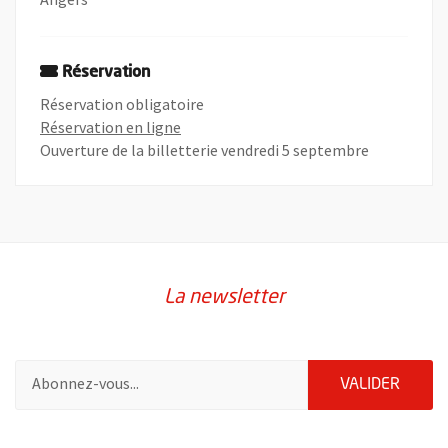
Réservation
Réservation obligatoire
, Ouvre une nouvelle fenêtre
Réservation en ligne
Ouverture de la billetterie vendredi 5 septembre
La newsletter
Pour vous inscrire à la lettre d'information de la ville d'Angers
ENVOY
VALIDER
60847