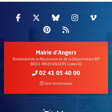
Facebook
, Ouvre une nouvelle fenêtre
Twitter
, Ouvre une nouvelle fe
Bluesky
, Ouvre une nouv
Instagram
, Ouvre un
Vime
, Ouv
Pinterest
, Ouvre une nouvell
Flux RSS
Mairie d'Angers
Boulevard de la Résistance et de la Déportation BP
80011 49020 ANGERS Cedex 02
02 41 05 40 00
Voir les horaires
, Ouvre une nouvelle fe