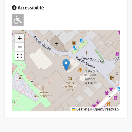
Accessibilité
Adapté pour l'handicap Moteur
+
−
Leaflet
|
©
OpenStreetMap