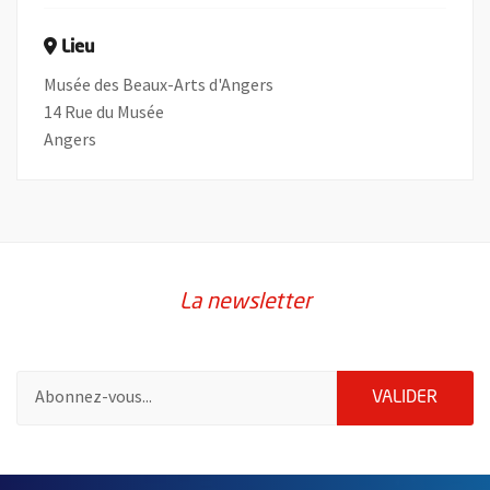
Lieu
Musée des Beaux-Arts d'Angers
14 Rue du Musée
Angers
La newsletter
Pour vous inscrire à la lettre d'information de la ville d'Angers
ENVOY
VALIDER
60847