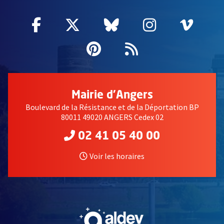
Facebook
, Ouvre une nouvelle fenêtre
Twitter
, Ouvre une nouvelle fe
Bluesky
, Ouvre une nouv
Instagram
, Ouvre un
Vime
, Ouv
Pinterest
, Ouvre une nouvell
Flux RSS
Mairie d'Angers
Boulevard de la Résistance et de la Déportation BP
80011 49020 ANGERS Cedex 02
02 41 05 40 00
Voir les horaires
, Ouvre une nouvelle fe