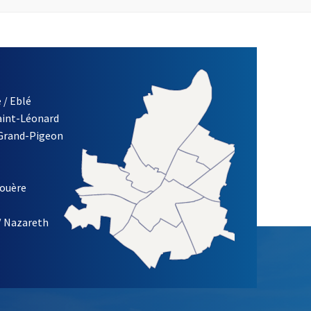
 / Eblé
Saint-Léonard
 Grand-Pigeon
ETTRE D'INFORMATION DE LA VILLE D'ANGERS
louère
/ Nazareth