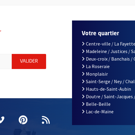
r
Votre quartier
Centre-ville / La Fayette
Madeleine / Justices / 
le d'Angers, indiquez votre email (champ obligatoire)
Deux-croix / Banchais /
ENVOYER MA DEMANDE D'INSCRIPTION À LA L
VALIDER
La Roseraie
Monplaisir
Saint-Serge / Ney / Cha
Hauts-de-Saint-Aubin
Doutre / Saint-Jacques 
Belle-Beille
Lac-de-Maine
nêtre
elle fenêtre
e nouvelle fenêtre
agram
vre une nouvelle fenêtre
Vimeo
, Ouvre une nouvelle fenêtre
Pinterest
, Ouvre une nouvelle fenêtre
Flux RSS