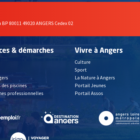
on BP 80011 49020 ANGERS Cedex 02
ices & démarches
Vivre à Angers
Culture
é
Sport
, Ouvre une nouvelle fenêtre
gers
La Nature à Angers
 des piscines
Portail Jeunes
es professionnelles
Portail Assos
lle fenêtre
, Ouvre une nouvelle fenêtre
, Ouvre une nouvelle fenêtre
, Ouvre une nouvelle fenêtre