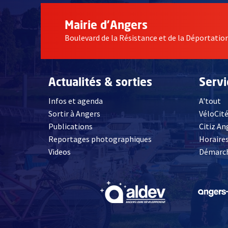
Mairie d'Angers
Boulevard de la Résistance et de la Déportati
Actualités & sorties
Serv
Infos et agenda
A'tout
Sortir à Angers
VéloCit
Publications
Citiz An
Reportages photographiques
Horaires
, Ouvre une nouvelle fenêtre
Videos
Démarch
, Ouvre une nouve