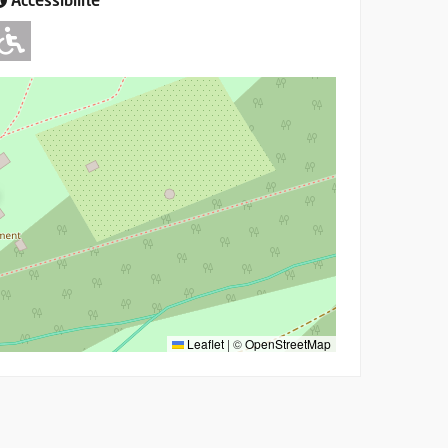
Accessibilité
Adapté pour l'handicap Moteur
Leaflet
|
©
OpenStreetMap