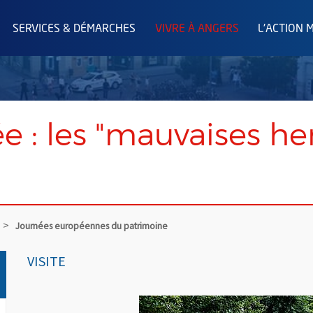
SERVICES & DÉMARCHES
VIVRE À ANGERS
L'ACTION 
ée : les "mauvaises h
Journées européennes du patrimoine
VISITE