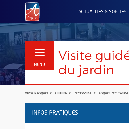
Angers.fr : Retour à l'accueil
ACTUALITÉS & SORTIES
Visite guid
OUVRIR LE MENU
du jardin
MENU
Vivre à Angers
Culture
Patrimoine
Angers Patrimoine
INFOS PRATIQUES