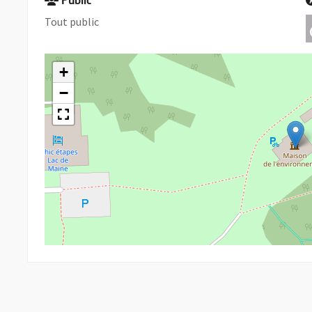
Public
Tout public
+
−