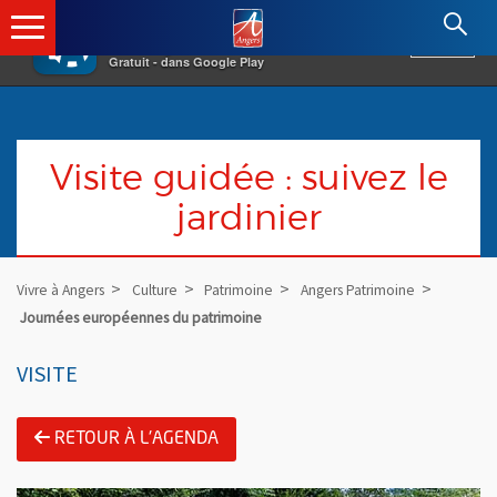
×
Angers.fr : Retour à l'accueil
AF
Vivre à Angers
VOIR
Ville d'Angers
Gratuit - dans Google Play
Visite guidée : suivez le
jardinier
Vivre à Angers
Culture
Patrimoine
Angers Patrimoine
Journées européennes du patrimoine
VISITE
RETOUR À L'AGENDA