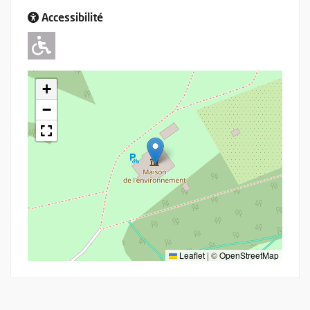
Accessibilité
Adapté pour l'handicap Moteur
+
−
Leaflet
|
©
OpenStreetMap