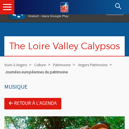
×
Angers.fr : Retour à l'accueil
AF
Vivre à Angers
VOIR
Ville d'Angers
Gratuit - dans Google Play
The Loire Valley Calypsos
Vivre à Angers
Culture
Patrimoine
Angers Patrimoine
Journées européennes du patrimoine
MUSIQUE
RETOUR À L'AGENDA