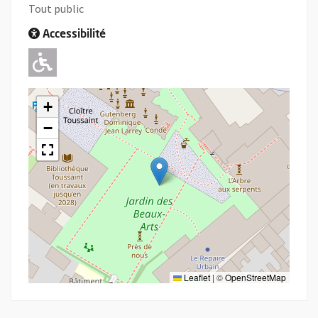
Tout public
Accessibilité
Adapté pour l'handicap Moteur
+
−
Leaflet
|
©
OpenStreetMap