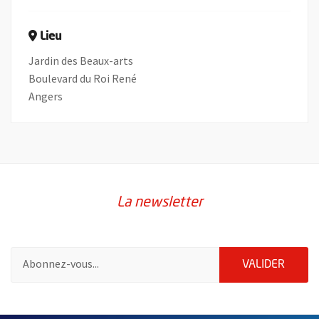
Lieu
Jardin des Beaux-arts
Boulevard du Roi René
Angers
La newsletter
Pour vous inscrire à la lettre d'information de la ville d'Angers
ENVOY
VALIDER
60847