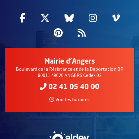
Facebook
, Ouvre une nouvelle fenêtre
Twitter
, Ouvre une nouvelle fe
Bluesky
, Ouvre une nouv
Instagram
, Ouvre un
Vime
, Ouv
Pinterest
, Ouvre une nouvell
Flux RSS
Mairie d'Angers
Boulevard de la Résistance et de la Déportation BP
80011 49020 ANGERS Cedex 02
02 41 05 40 00
Voir les horaires
, Ouvre une nouvelle fe