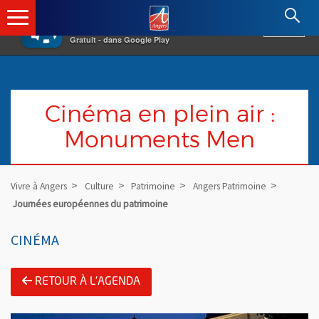
×
Angers.fr : Retour à l'accueil
AF
Vivre à Angers
VOIR
Ville d'Angers
Gratuit - dans Google Play
Cinéma en plein air :
Monuments Men
Vivre à Angers
Culture
Patrimoine
Angers Patrimoine
Journées européennes du patrimoine
CINÉMA
RETOUR À L'AGENDA