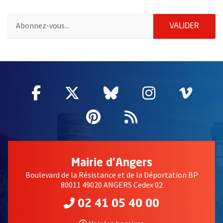
Pour vous inscrire à la lettre d'information de la ville d'Angers
ENVOY
VALIDER
60847
Facebook
, Ouvre une nouvelle fenêtre
Twitter
, Ouvre une nouvelle fe
Bluesky
, Ouvre une nouv
Instagram
, Ouvre un
Vime
, Ouv
Pinterest
, Ouvre une nouvell
Flux RSS
Mairie d'Angers
Boulevard de la Résistance et de la Déportation BP
80011 49020 ANGERS Cedex 02
02 41 05 40 00