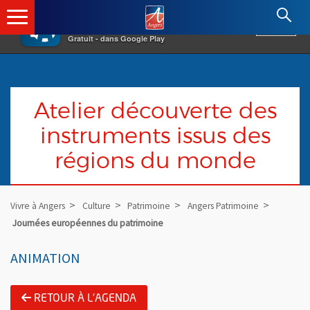
×
Angers.fr : Retour à l'accueil
AF
Vivre à Angers
VOIR
Ville d'Angers
Gratuit - dans Google Play
Atelier découverte des
instruments issus des
régions du monde
Vivre à Angers
Culture
Patrimoine
Angers Patrimoine
Journées européennes du patrimoine
ANIMATION
RETOUR À L'AGENDA