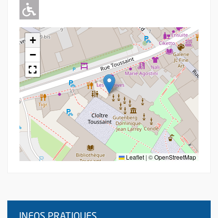
Adapté pour l'handicap Moteur
+
−
Leaflet
|
©
OpenStreetMap
INFOS PRATIQUES