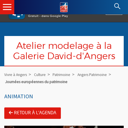
×
Angers.fr : Retour à l'accueil
AF
Vivre à Angers
VOIR
Ville d'Angers
Gratuit - dans Google Play
Atelier modelage à la
Galerie David-d'Angers
Vivre à Angers
Culture
Patrimoine
Angers Patrimoine
Journées européennes du patrimoine
ANIMATION
RETOUR À L'AGENDA