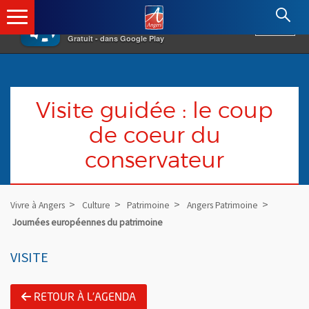
×
Angers.fr : Retour à l'accueil
AF
Vivre à Angers
VOIR
Ville d'Angers
Gratuit - dans Google Play
Visite guidée : le coup
de coeur du
conservateur
Vivre à Angers
Culture
Patrimoine
Angers Patrimoine
Journées européennes du patrimoine
VISITE
RETOUR À L'AGENDA