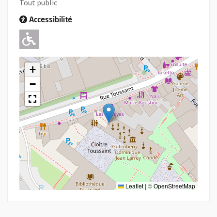
Tout public
Accessibilité
Adapté pour l'handicap Moteur
+
−
Leaflet
|
©
OpenStreetMap