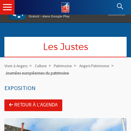
×
Angers.fr : Retour à l'accueil
AF
Vivre à Angers
VOIR
Ville d'Angers
Gratuit - dans Google Play
Les Justes
Vivre à Angers
Culture
Patrimoine
Angers Patrimoine
Journées européennes du patrimoine
EXPOSITION
RETOUR À L'AGENDA