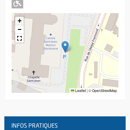
Adapté pour l'handicap Moteur
+
−
Leaflet
|
©
OpenStreetMap
INFOS PRATIQUES