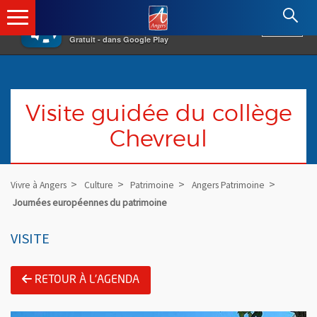
×
Angers.fr : Retour à l'accueil
AF
Vivre à Angers
VOIR
Ville d'Angers
Gratuit - dans Google Play
Visite guidée du collège
Chevreul
Vivre à Angers
Culture
Patrimoine
Angers Patrimoine
Journées européennes du patrimoine
VISITE
RETOUR À L'AGENDA