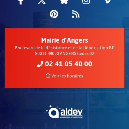
Facebook
, Ouvre une nouvelle fenêtre
Twitter
, Ouvre une nouvelle fe
Bluesky
, Ouvre une nouv
Instagram
, Ouvre un
Vime
, Ouv
Pinterest
, Ouvre une nouvell
Flux RSS
Mairie d'Angers
Boulevard de la Résistance et de la Déportation BP
80011 49020 ANGERS Cedex 02
02 41 05 40 00
Voir les horaires
, Ouvre une nouvelle fe
, Ouvre une nouvelle fe