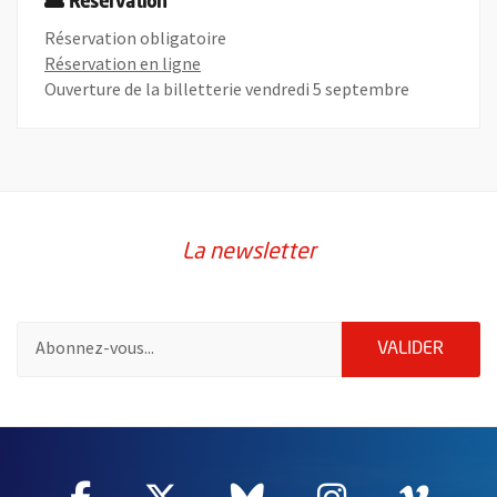
Réservation
Réservation obligatoire
, Ouvre une nouvelle fenêtre
Réservation en ligne
Ouverture de la billetterie vendredi 5 septembre
La newsletter
Pour vous inscrire à la lettre d'information de la ville d'Angers
ENVOY
VALIDER
60847