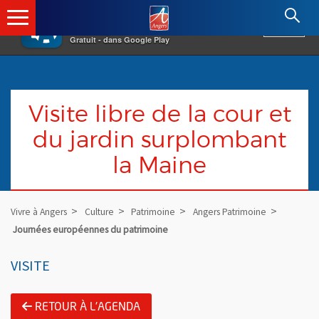
×
Angers.fr : Retour à l'accueil
AF
Vivre à Angers
VOIR
Ville d'Angers
Gratuit - dans Google Play
Visite libre de la cour et
du jardin surplombant
la Maine
Vivre à Angers
Culture
Patrimoine
Angers Patrimoine
Journées européennes du patrimoine
VISITE
RETOUR À L'AGENDA