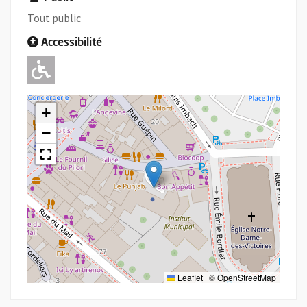
Tout public
Accessibilité
Adapté pour l'handicap Moteur
+
−
Leaflet
|
©
OpenStreetMap