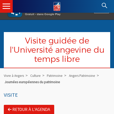
×
Angers.fr : Retour à l'accueil
AF
Vivre à Angers
VOIR
Ville d'Angers
Gratuit - dans Google Play
Visite guidée de
l'Université angevine du
temps libre
Vivre à Angers
Culture
Patrimoine
Angers Patrimoine
Journées européennes du patrimoine
VISITE
RETOUR À L'AGENDA