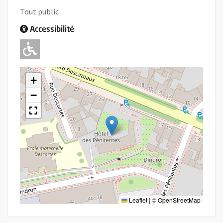
Tout public
Accessibilité
Adapté pour l'handicap Moteur
+
−
Leaflet
|
©
OpenStreetMap