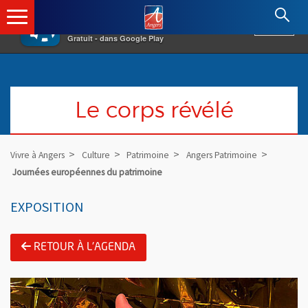
×
Angers.fr : Retour à l'accueil
AF
Vivre à Angers
VOIR
Ville d'Angers
Gratuit - dans Google Play
Le corps révélé
Vivre à Angers
Culture
Patrimoine
Angers Patrimoine
Journées européennes du patrimoine
EXPOSITION
RETOUR À L'AGENDA