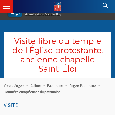
×
Angers.fr : Retour à l'accueil
AF
Vivre à Angers
VOIR
Ville d'Angers
Gratuit - dans Google Play
Visite libre du temple
de l'Église protestante,
ancienne chapelle
Saint-Éloi
Vivre à Angers
Culture
Patrimoine
Angers Patrimoine
Journées européennes du patrimoine
VISITE