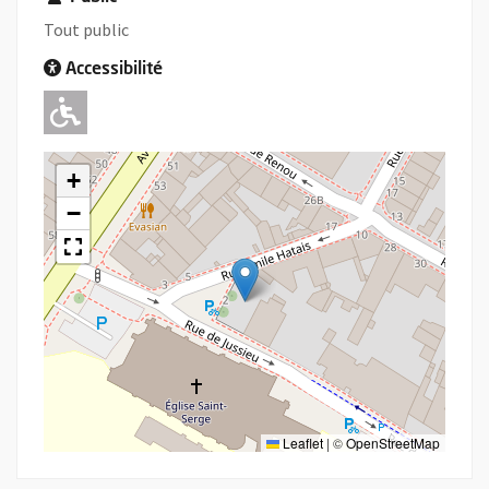
Tout public
Accessibilité
Adapté pour l'handicap Moteur
+
−
Leaflet
|
©
OpenStreetMap