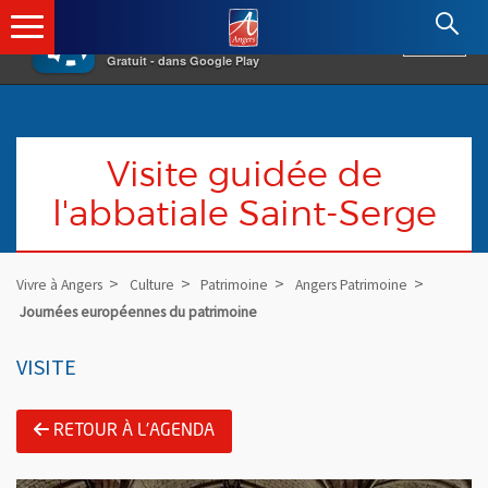
×
Angers.fr : Retour à l'accueil
AF
Vivre à Angers
VOIR
Ville d'Angers
Gratuit - dans Google Play
Visite guidée de
l'abbatiale Saint-Serge
Vivre à Angers
Culture
Patrimoine
Angers Patrimoine
Journées européennes du patrimoine
VISITE
RETOUR À L'AGENDA