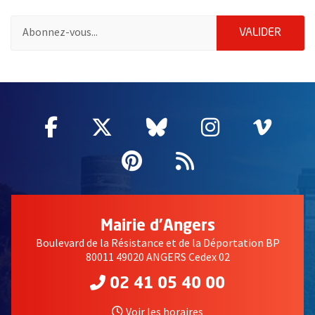
Pour vous inscrire à la lettre d'information de la ville d'Angers
ENVOY
VALIDER
55020
Facebook
, Ouvre une nouvelle fenêtre
Twitter
, Ouvre une nouvelle fe
Bluesky
, Ouvre une nouv
Instagram
, Ouvre un
Vime
, Ouv
Pinterest
, Ouvre une nouvell
Flux RSS
Mairie d'Angers
Boulevard de la Résistance et de la Déportation BP
80011 49020 ANGERS Cedex 02
02 41 05 40 00
Voir les horaires