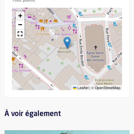
+
−
Leaflet
|
©
OpenStreetMap
À voir également
Plus d'information sur l'évènement : Débuter en Zéro Déchet