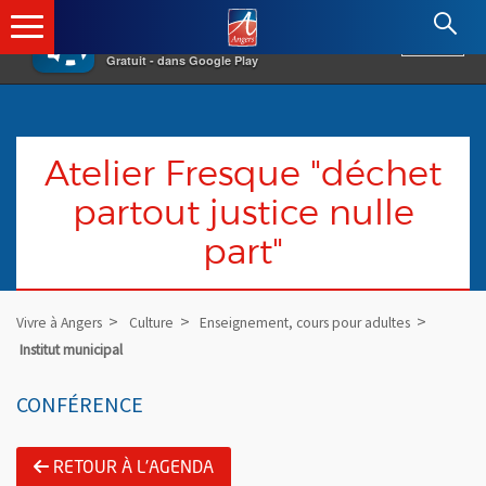
×
Angers.fr : Retour à l'accueil
AF
Vivre à Angers
VOIR
Ville d'Angers
Gratuit - dans Google Play
Atelier Fresque "déchet
partout justice nulle
part"
Vivre à Angers
Culture
Enseignement, cours pour adultes
Institut municipal
CONFÉRENCE
RETOUR À L'AGENDA