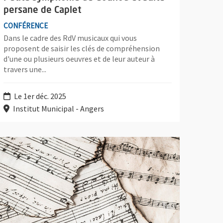
persane de Caplet
CONFÉRENCE
Dans le cadre des RdV musicaux qui vous
proposent de saisir les clés de compréhension
d'une ou plusieurs oeuvres et de leur auteur à
travers une...
Le 1er déc. 2025
Institut Municipal - Angers
ec clarinette de Mozart, Schumann (Robert et Clara) et Bruch
lus d'information sur l'évènement : Trios à cordes de Kodály, Sch