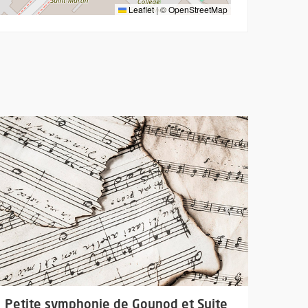
Leaflet
|
©
OpenStreetMap
interprètes
lus d'information sur l'évènement : Petite symphonie de Gounod e
Petite symphonie de Gounod et Suite