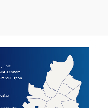
 / Eblé
Saint-Léonard
 Grand-Pigeon
ETTRE D'INFORMATION DE LA VILLE D'ANGERS
louère