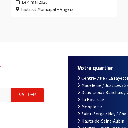
Le 4 mai 2026
Institut Municipal - Angers
r
Votre quartier
Centre-ville / La Fayette
Madeleine / Justices / 
le d'Angers, indiquez votre email (champ obligatoire)
Deux-croix / Banchais /
ENVOYER MA DEMANDE D'INSCRIPTION À LA L
VALIDER
La Roseraie
Monplaisir
Saint-Serge / Ney / Cha
Hauts-de-Saint-Aubin