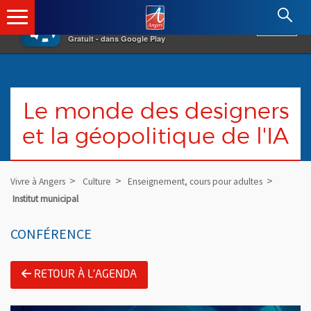
×
Angers.fr : Retour à l'accueil
AF
Vivre à Angers
VOIR
Ville d'Angers
Gratuit - dans Google Play
Le monde des designers
et la géopolitique de l'IA
Vivre à Angers
Culture
Enseignement, cours pour adultes
Institut municipal
CONFÉRENCE
RETOUR À L'AGENDA