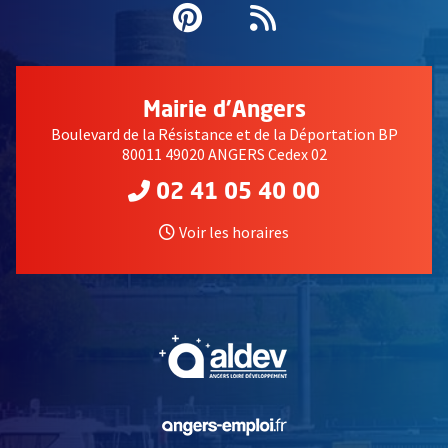
Pinterest
, Ouvre une nouvell
Flux RSS
Mairie d'Angers
Boulevard de la Résistance et de la Déportation BP
80011 49020 ANGERS Cedex 02
02 41 05 40 00
Voir les horaires
, Ouvre une nouvelle fe
, Ouvre une nouvelle fe