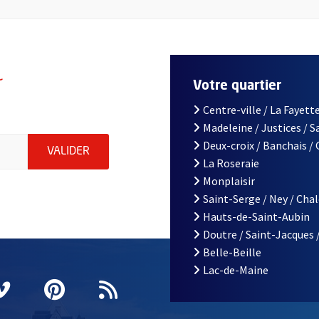
r
Votre quartier
Centre-ville / La Fayette
Madeleine / Justices / 
le d'Angers, indiquez votre email (champ obligatoire)
Deux-croix / Banchais /
ENVOYER MA DEMANDE D'INSCRIPTION À LA L
VALIDER
La Roseraie
Monplaisir
Saint-Serge / Ney / Cha
Hauts-de-Saint-Aubin
Doutre / Saint-Jacques 
Belle-Beille
Lac-de-Maine
nêtre
elle fenêtre
e nouvelle fenêtre
agram
vre une nouvelle fenêtre
Vimeo
, Ouvre une nouvelle fenêtre
Pinterest
, Ouvre une nouvelle fenêtre
Flux RSS