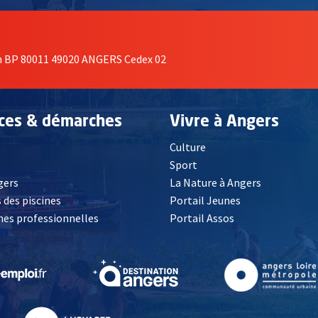
on BP 80011 49020 ANGERS Cedex 02
ices & démarches
Vivre à Angers
Culture
é
Sport
, Ouvre une nouvelle fenêtre
gers
La Nature à Angers
 des piscines
Portail Jeunes
es professionnelles
Portail Assos
lle fenêtre
, Ouvre une nouvelle fenêtre
, Ouvre une nouvelle fenêtre
, Ouvre une nouvelle fenêtre