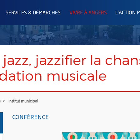
SERVICES & DÉMARCHES
VIVRE À ANGERS
L'ACTION 
 jazz, jazzifier la chan
idation musicale
s
Institut municipal
CONFÉRENCE