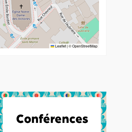
Leaflet
|
©
OpenStreetMap
 coulisses d'un spectacle total
lus d'information sur l'évènement : Star-system et controverses : 