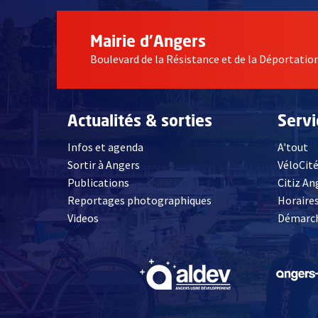
Mairie d'Angers
Boulevard de la Résistance et de la Déportati
Actualités & sorties
Serv
Infos et agenda
A'tout
Sortir à Angers
VéloCit
Publications
Citiz An
Reportages photographiques
Horaires
, Ouvre une nouvelle fenêtre
Videos
Démarch
, Ouvre une nouve