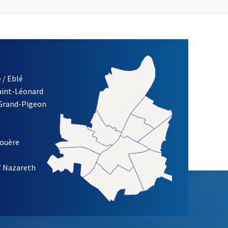
 / Eblé
Saint-Léonard
 Grand-Pigeon
ETTRE D'INFORMATION DE LA VILLE D'ANGERS
louère
/ Nazareth