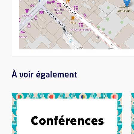
À voir également
Plus d'information sur l'évènement : Jazz et music-hall : les
P