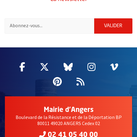
Pour vous inscrire à la lettre d'information de la ville d'Angers
ENVOY
VALIDER
55020
Facebook
, Ouvre une nouvelle fenêtre
Twitter
, Ouvre une nouvelle fe
Bluesky
, Ouvre une nouv
Instagram
, Ouvre un
Vime
, Ouv
Pinterest
, Ouvre une nouvell
Flux RSS
Mairie d'Angers
Boulevard de la Résistance et de la Déportation BP
80011 49020 ANGERS Cedex 02
02 41 05 40 00