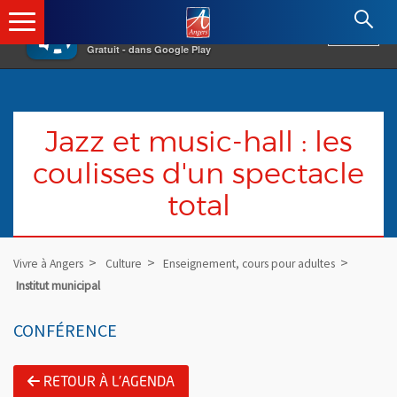
×
Angers.fr : Retour à l'accueil
AF
Vivre à Angers
VOIR
Ville d'Angers
Gratuit - dans Google Play
Jazz et music-hall : les
coulisses d'un spectacle
total
Vivre à Angers
Culture
Enseignement, cours pour adultes
Institut municipal
CONFÉRENCE
RETOUR À L'AGENDA