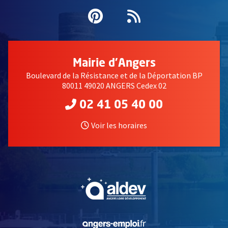
Pinterest
, Ouvre une nouvell
Flux RSS
Mairie d'Angers
Boulevard de la Résistance et de la Déportation BP
80011 49020 ANGERS Cedex 02
02 41 05 40 00
Voir les horaires
, Ouvre une nouvelle fe
, Ouvre une nouvelle fe