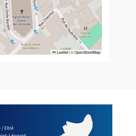
Leaflet
|
©
OpenStreetMap
 / Eblé
Saint-Léonard