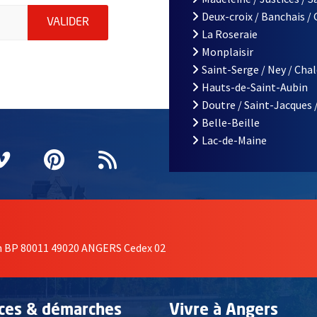
le d'Angers, indiquez votre email (champ obligatoire)
Deux-croix / Banchais /
ENVOYER MA DEMANDE D'INSCRIPTION À LA L
VALIDER
La Roseraie
Monplaisir
Saint-Serge / Ney / Cha
Hauts-de-Saint-Aubin
Doutre / Saint-Jacques 
Belle-Beille
Lac-de-Maine
nêtre
elle fenêtre
e nouvelle fenêtre
agram
vre une nouvelle fenêtre
Vimeo
, Ouvre une nouvelle fenêtre
Pinterest
, Ouvre une nouvelle fenêtre
Flux RSS
on BP 80011 49020 ANGERS Cedex 02
ices & démarches
Vivre à Angers