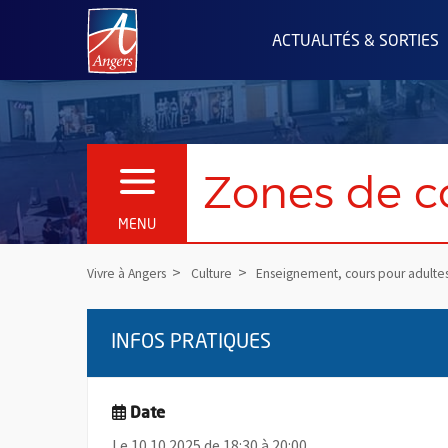
Angers.fr : Retour à l'accueil
ACTUALITÉS & SORTIES
Zones de con
OUVRIR LE MENU
MENU
Vivre à Angers
Culture
Enseignement, cours pour adulte
INFOS PRATIQUES
Date
Le 10.10.2025 de 18:30 à 20:00