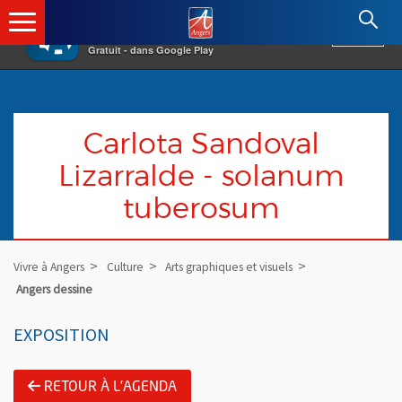
×
Angers.fr : Retour à l'accueil
AF
Vivre à Angers
VOIR
Ville d'Angers
Gratuit - dans Google Play
Carlota Sandoval
Lizarralde - solanum
tuberosum
Vivre à Angers
Culture
Arts graphiques et visuels
Angers dessine
EXPOSITION
RETOUR À L'AGENDA