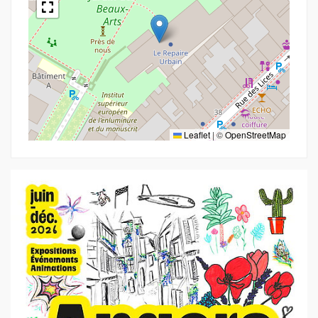
Leaflet
|
©
OpenStreetMap