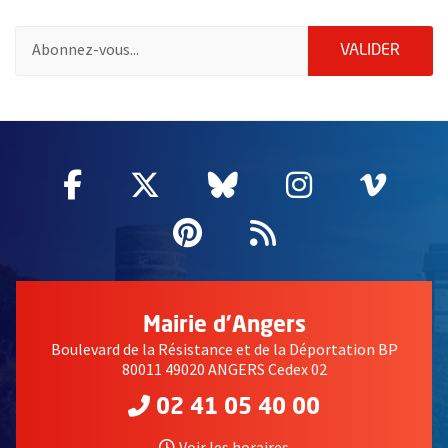
Pour vous inscrire à la lettre d'information de la ville d'Angers
ENVOY
VALIDER
50257
Facebook
, Ouvre une nouvelle fenêtre
Twitter
, Ouvre une nouvelle fe
Bluesky
, Ouvre une nouv
Instagram
, Ouvre un
Vime
, Ouv
Pinterest
, Ouvre une nouvell
Flux RSS
Mairie d'Angers
Boulevard de la Résistance et de la Déportation BP
80011 49020 ANGERS Cedex 02
02 41 05 40 00
Voir les horaires