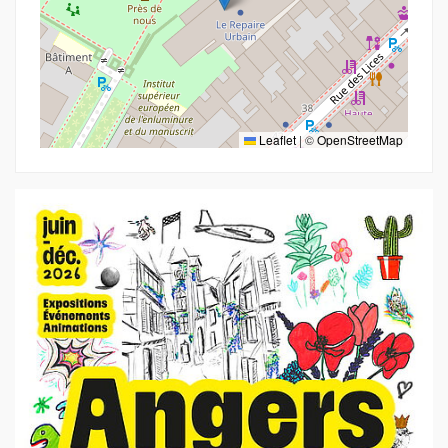
Leaflet
|
©
OpenStreetMap