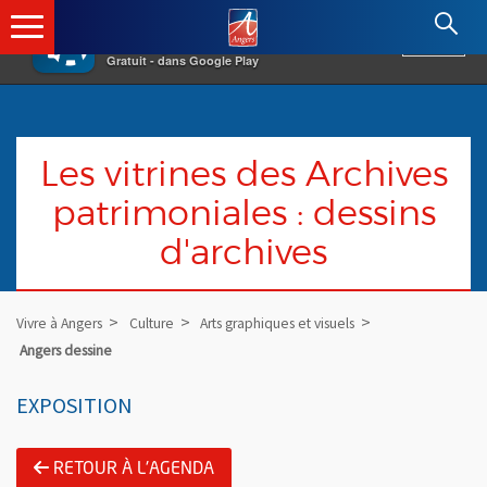
×
Angers.fr : Retour à l'accueil
AF
Vivre à Angers
VOIR
Ville d'Angers
Gratuit - dans Google Play
Les vitrines des Archives
patrimoniales : dessins
d'archives
Vivre à Angers
Culture
Arts graphiques et visuels
Angers dessine
EXPOSITION
RETOUR À L'AGENDA