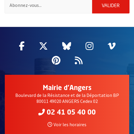
Pour vous inscrire à la lettre d'information de la ville d'Angers
ENVOY
VALIDER
50257
Facebook
, Ouvre une nouvelle fenêtre
Twitter
, Ouvre une nouvelle fe
Bluesky
, Ouvre une nouv
Instagram
, Ouvre un
Vime
, Ouv
Pinterest
, Ouvre une nouvell
Flux RSS
Mairie d'Angers
Boulevard de la Résistance et de la Déportation BP
80011 49020 ANGERS Cedex 02
02 41 05 40 00
Voir les horaires