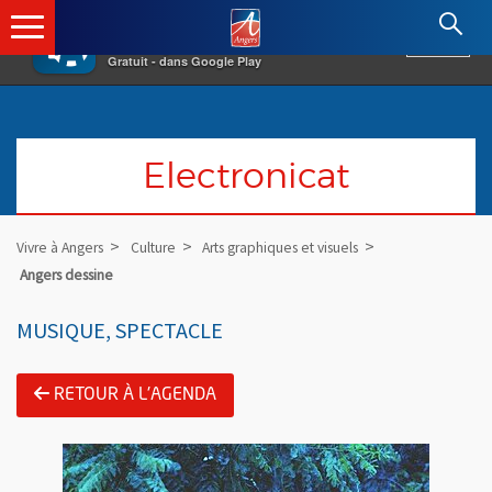
×
Angers.fr : Retour à l'accueil
AF
Vivre à Angers
VOIR
Ville d'Angers
Gratuit - dans Google Play
Electronicat
Vivre à Angers
Culture
Arts graphiques et visuels
Angers dessine
MUSIQUE, SPECTACLE
RETOUR À L'AGENDA