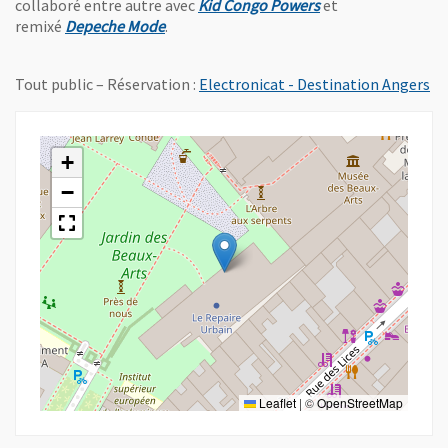
, Ouvre une nouvel
collaboré entre autre avec
Kid Congo Powers
et
, Ouvre une nouvelle fenêtre
remixé
Depeche Mode
.
, 
Tout public – Réservation :
Electronicat - Destination Angers
+
−
Leaflet
|
©
OpenStreetMap