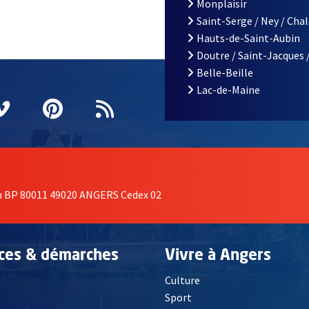
Monplaisir
Saint-Serge / Ney / Cha
Hauts-de-Saint-Aubin
Doutre / Saint-Jacques 
Belle-Beille
Lac-de-Maine
nêtre
elle fenêtre
e nouvelle fenêtre
agram
vre une nouvelle fenêtre
Vimeo
, Ouvre une nouvelle fenêtre
Pinterest
, Ouvre une nouvelle fenêtre
Flux RSS
on BP 80011 49020 ANGERS Cedex 02
ices & démarches
Vivre à Angers
Culture
é
Sport