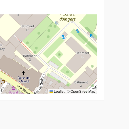
Leaflet
|
©
OpenStreetMap