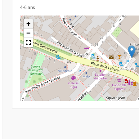
4-6 ans
+
−