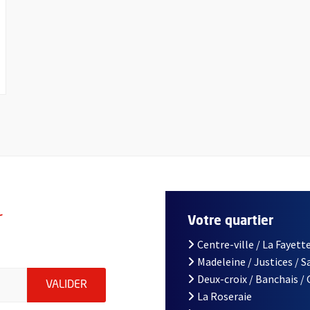
r
Votre quartier
Centre-ville / La Fayette
Madeleine / Justices / 
le d'Angers, indiquez votre email (champ obligatoire)
Deux-croix / Banchais /
ENVOYER MA DEMANDE D'INSCRIPTION À LA L
VALIDER
La Roseraie