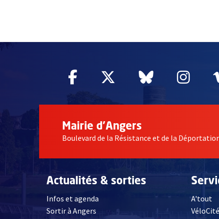
50257
Facebook
, Ouvre une nouvelle fe
Twitter
, Ouvre une nouv
Bluesky
, Ouvre un
Inst
, Ou
Mairie d'Angers
Boulevard de la Résistance et de la Déportati
Actualités & sorties
Serv
Infos et agenda
A'tout
Sortir à Angers
VéloCit