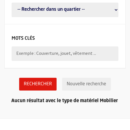
FILTRER LES DEMANDES DE DON MATÉRIEL PAR
MOTS CLÉS
LANCER LA RECHERCHE DES DEMAND
Réinitialis
RECHERCHER
Nouvelle recherche
Retou
Aucun résultat avec le type de matériel Mobilier