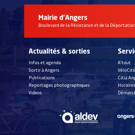
Mairie d'Angers
Boulevard de la Résistance et de la Déportati
Actualités & sorties
Serv
Infos et agenda
A'tout
Sortir à Angers
VéloCit
Publications
Citiz An
Reportages photographiques
Horaires
, Ouvre une nouvelle fenêtre
Videos
Démarch
, Ouvre une nouve