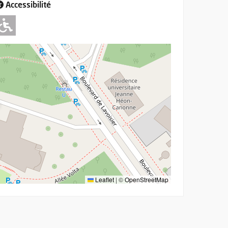
Accessibilité
Adapté pour l'handicap Moteur
Leaflet
|
©
OpenStreetMap