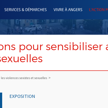
SERVICES & DÉMARCHES
VIVRE À ANGERS
L'ACTION 
ions pour sensibiliser
sexuelles
 les violences sexistes et sexuelles
EXPOSITION