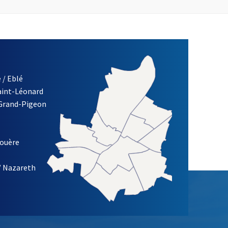
 / Eblé
Saint-Léonard
 Grand-Pigeon
ETTRE D'INFORMATION DE LA VILLE D'ANGERS
louère
/ Nazareth