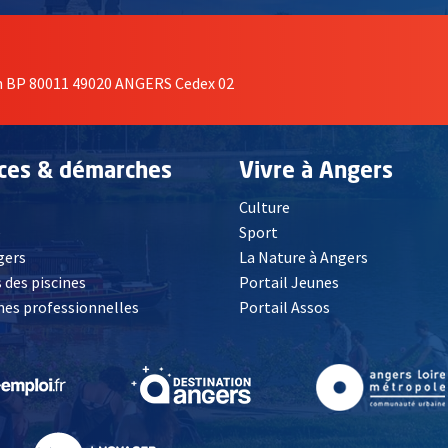
on BP 80011 49020 ANGERS Cedex 02
ices & démarches
Vivre à Angers
Culture
é
Sport
, Ouvre une nouvelle fenêtre
gers
La Nature à Angers
 des piscines
Portail Jeunes
es professionnelles
Portail Assos
lle fenêtre
, Ouvre une nouvelle fenêtre
, Ouvre une nouvelle fenêtre
, Ouvre une nouvelle fenêtre