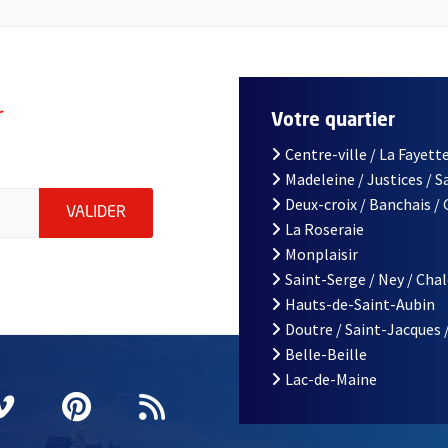
r
Votre quartier
Centre-ville / La Fayette
Madeleine / Justices / 
le d'Angers, indiquez votre email (champ obligatoire)
Deux-croix / Banchais /
ENVOYER MA DEMANDE D'INSCRIPTION À LA L
VALIDER
La Roseraie
Monplaisir
Saint-Serge / Ney / Cha
Hauts-de-Saint-Aubin
Doutre / Saint-Jacques 
Belle-Beille
Lac-de-Maine
nêtre
elle fenêtre
e nouvelle fenêtre
agram
vre une nouvelle fenêtre
Vimeo
, Ouvre une nouvelle fenêtre
Pinterest
, Ouvre une nouvelle fenêtre
Flux RSS