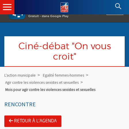
×
Angers.fr : Retour à l'accueil
AF
Vivre à Angers
VOIR
Ville d'Angers
Gratuit - dans Google Play
Ciné-débat "On vous
croit"
L'action municipale
Egalité femmes-hommes
Agir contre les violences sexistes et sexuelles
Mois pour agir contre les violences sexistes et sexuelles
RENCONTRE
RETOUR À L'AGENDA