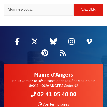
Pour vous inscrire à la lettre d'information de la ville d'Angers
ENVOY
VALIDER
50204
Facebook
, Ouvre une nouvelle fenêtre
Twitter
, Ouvre une nouvelle fe
Bluesky
, Ouvre une nouv
Instagram
, Ouvre un
Vime
, Ouv
Pinterest
, Ouvre une nouvell
Flux RSS
Mairie d'Angers
Boulevard de la Résistance et de la Déportation BP
80011 49020 ANGERS Cedex 02
02 41 05 40 00
Voir les horaires