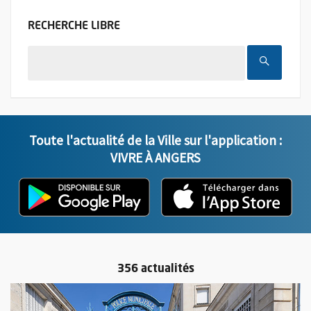
FILTER LES ACTUALITÉS PAR MOTS CL
RECHERCHE
LIBRE
LANCER
Toute l'actualité de la Ville sur l'application :
VIVRE À ANGERS
L'application "Vivre à Angers" - D
, Ouvre une nouvelle fenêtre
L'ap
, Ou
356 actualités
En savoir plus sur l'actualité La police municipale a investi se