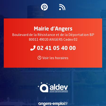
Pinterest
, Ouvre une nouvell
Flux RSS
Mairie d'Angers
Boulevard de la Résistance et de la Déportation BP
80011 49020 ANGERS Cedex 02
02 41 05 40 00
Voir les horaires
, Ouvre une nouvelle fe
, Ouvre une nouvelle fe