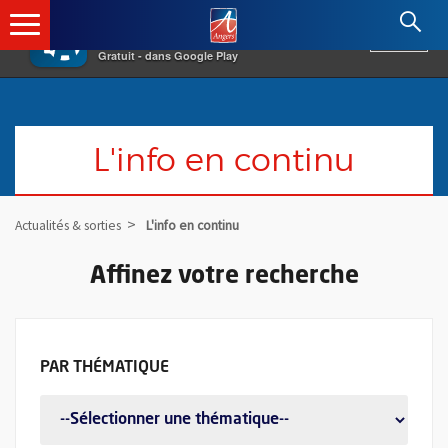
×
Angers.fr : Retour à l'accueil
AF
Vivre à Angers
VOIR
Ville d'Angers
Gratuit - dans Google Play
L'info en continu
Actualités & sorties
L'info en continu
Affinez votre recherche
FILTER LES ACTUALITÉS PAR THÉMATI
PAR
THÉMATIQUE