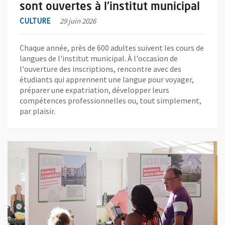
sont ouvertes à l'institut municipal
CULTURE
29 juin 2026
Chaque année, près de 600 adultes suivent les cours de
langues de l'institut municipal. À l'occasion de
l'ouverture des inscriptions, rencontre avec des
étudiants qui apprennent une langue pour voyager,
préparer une expatriation, développer leurs
compétences professionnelles ou, tout simplement,
par plaisir.
En savoir plus sur l'actualité Des copropriétés au défi de change
, Ouvre une nouvelle fenêtre