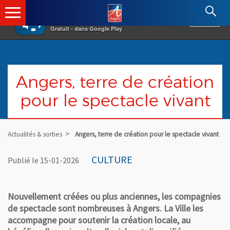
×
Angers.fr : Retour à l'accueil
AF
Vivre à Angers
VOIR
Ville d'Angers
Gratuit - dans Google Play
Angers, terre de création
pour le spectacle vivant
Actualités & sorties
Angers, terre de création pour le spectacle vivant
CULTURE
Publié le 15-01-2026
Nouvellement créées ou plus anciennes, les compagnies
de spectacle sont nombreuses à Angers. La Ville les
accompagne pour soutenir la création locale, au