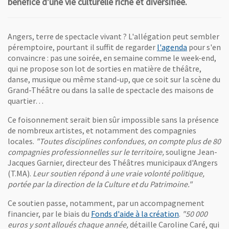
bénéfice d'une vie culturelle riche et diversifiée.
Angers, terre de spectacle vivant ? L'allégation peut sembler
péremptoire, pourtant il suffit de regarder
l'agenda
pour s'en
convaincre : pas une soirée, en semaine comme le week-end,
qui ne propose son lot de sorties en matière de théâtre,
danse, musique ou même stand-up, que ce soit sur la scène du
Grand-Théâtre ou dans la salle de spectacle des maisons de
quartier…
Ce foisonnement serait bien sûr impossible sans la présence
de nombreux artistes, et notamment des compagnies
locales.
"Toutes disciplines confondues, on compte plus de 80
compagnies professionnelles sur le territoire,
souligne Jean-
Jacques Garnier, directeur des Théâtres municipaux d'Angers
(T.MA).
Leur soutien répond à une vraie volonté politique,
portée par la direction de la Culture et du Patrimoine."
Ce soutien passe, notamment, par un accompagnement
financier, par le biais du
Fonds d'aide à la création
.
"50 000
euros y sont alloués chaque année,
détaille Caroline Caré, qui