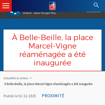
×
Angers.fr : Retour à l'accueil
AF
Vivre à Angers
VOIR
Ville d'Angers
Gratuit - dans Google Play
À Belle-Beille, la place
Marcel-Vigne
réaménagée a été
inaugurée
Actualités & sorties
À Belle-Beille, la place Marcel-Vigne réaménagée a été inaugurée
PROXIMITÉ
Publié le 02-12-2025