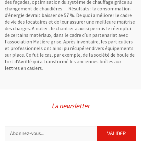
des façades, optimisation du système de chauffage grâce au
changement de chaudières… Résultats : la consommation
d’énergie devrait baisser de 57 %. De quoi améliorer le cadre
de vie des locataires et de leur assurer une meilleure maîtrise
des charges. À noter : le chantier a aussi permis le réemploi
de certains matériaux, dans le cadre d’un partenariat avec
l’association Matière grise. Après inventaire, les particuliers
et professionnels ont ainsi pu récupérer divers équipements
sur place. Ce fut le cas, par exemple, de la société de boule de
fort d’Avrillé qui a transformé les anciennes boîtes aux
lettres en casiers.
La newsletter
Pour vous inscrire à la lettre d'information de la ville d'Angers
ENVOY
VALIDER