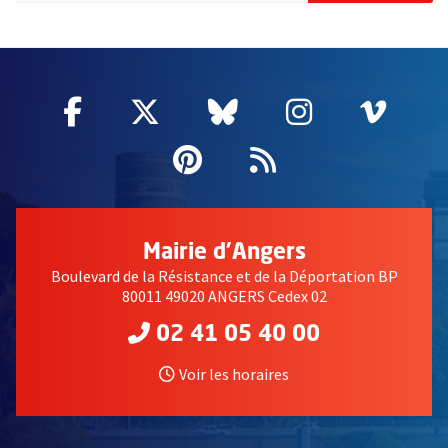
66551
Facebook
, Ouvre une nouvelle fenêtre
Twitter
, Ouvre une nouvelle fe
Bluesky
, Ouvre une nouv
Instagram
, Ouvre un
Vime
, Ouv
Pinterest
, Ouvre une nouvell
Flux RSS
Mairie d'Angers
Boulevard de la Résistance et de la Déportation BP
80011 49020 ANGERS Cedex 02
02 41 05 40 00
Voir les horaires