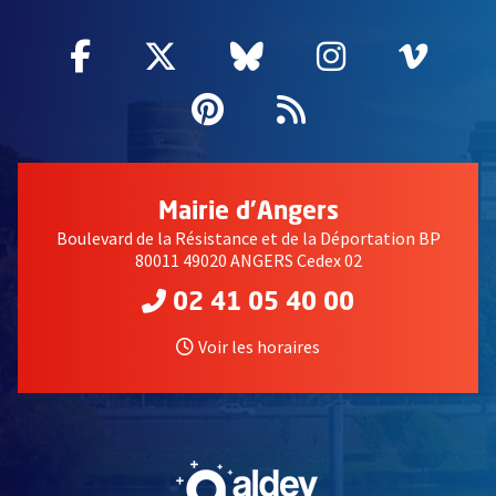
Facebook
, Ouvre une nouvelle fenêtre
Twitter
, Ouvre une nouvelle fe
Bluesky
, Ouvre une nouv
Instagram
, Ouvre un
Vime
, Ouv
Pinterest
, Ouvre une nouvell
Flux RSS
Mairie d'Angers
Boulevard de la Résistance et de la Déportation BP
80011 49020 ANGERS Cedex 02
02 41 05 40 00
Voir les horaires
, Ouvre une nouvelle fe