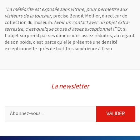
"La météorite est exposée sans vitrine, pour permettre aux
visiteurs de la toucher
, précise Benoît Mellier, directeur de
collection du muséum.
Avoir un contact avec un objet extra-
terrestre, c'est quelque chose d'assez exceptionnel !"
Et si
l'objet surprend par ses dimensions assez réduites, au regard
de son poids, c'est parce qu'elle présente une densité
exceptionnelle : près de huit fois supérieure à l'eau.
La newsletter
Pour vous inscrire à la lettre d'information de la ville d'Angers
ENVOY
VALIDER
65936