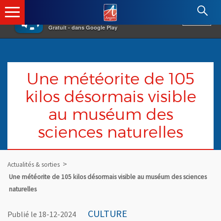
×
Angers.fr : Retour à l'accueil
AF
Vivre à Angers
VOIR
Ville d'Angers
Gratuit - dans Google Play
Une météorite de 105
kilos désormais visible
au muséum des
sciences naturelles
Actualités & sorties
Une météorite de 105 kilos désormais visible au muséum des sciences
naturelles
CULTURE
Publié le 18-12-2024