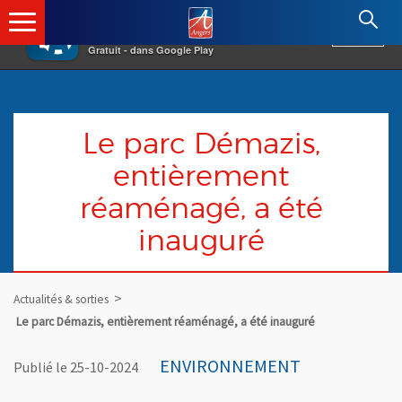
×
Angers.fr : Retour à l'accueil
AF
Vivre à Angers
VOIR
Ville d'Angers
Gratuit - dans Google Play
Le parc Démazis,
entièrement
réaménagé, a été
inauguré
Actualités & sorties
Le parc Démazis, entièrement réaménagé, a été inauguré
ENVIRONNEMENT
Publié le 25-10-2024