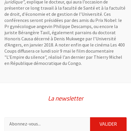
juridique"
, explique le docteur, qui aura l’occasion de
présenter ce long travail à la faculté de Santé et à la factulté
de droit, d'économie et de gestion de l’Université. Ces
conférences seront présidées par des amis du Prix Nobel: le
Pr gynécologue angevin Philippe Descamps, ou encore la
juriste Bérangère Taxil, également parrains du doctorat
Honoris Causa décerné à Denis Mukwege par l’Université
d’Angers, en janvier 2018. A noter enfin que le cinéma Les 400
Coups diffusera ce lundi soir 9 mai le film documentaire
"L’Empire du silence", réalisé l’an dernier par Thierry Michel
en République démocratique du Congo.
La newsletter
Pour vous inscrire à la lettre d'information de la ville d'Angers
ENVOY
VALIDER