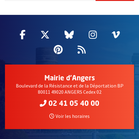
64079
Facebook
, Ouvre une nouvelle fenêtre
Twitter
, Ouvre une nouvelle fe
Bluesky
, Ouvre une nouv
Instagram
, Ouvre un
Vime
, Ouv
Pinterest
, Ouvre une nouvell
Flux RSS
Mairie d'Angers
Boulevard de la Résistance et de la Déportation BP
80011 49020 ANGERS Cedex 02
02 41 05 40 00
Voir les horaires