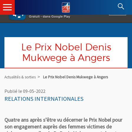
×
Angers.fr : Retour à l'accueil
AF
Vivre à Angers
VOIR
Ville d'Angers
Gratuit - dans Google Play
Le Prix Nobel Denis
Mukwege à Angers
Actualités & sorties
Le Prix Nobel Denis Mukwege à Angers
Publié le 09-05-2022
RELATIONS INTERNATIONALES
Quatre ans après s’être vu décerner le Prix Nobel pour
son engagement auprès des femmes victimes de