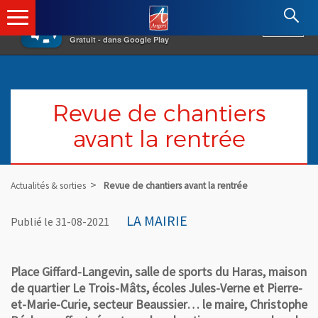
×
Angers.fr : Retour à l'accueil
AF
Vivre à Angers
VOIR
Ville d'Angers
Gratuit - dans Google Play
Revue de chantiers
avant la rentrée
Actualités & sorties
Revue de chantiers avant la rentrée
LA MAIRIE
Publié le 31-08-2021
Place Giffard-Langevin, salle de sports du Haras, maison
de quartier Le Trois-Mâts, écoles Jules-Verne et Pierre-
et-Marie-Curie, secteur Beaussier… le maire, Christophe