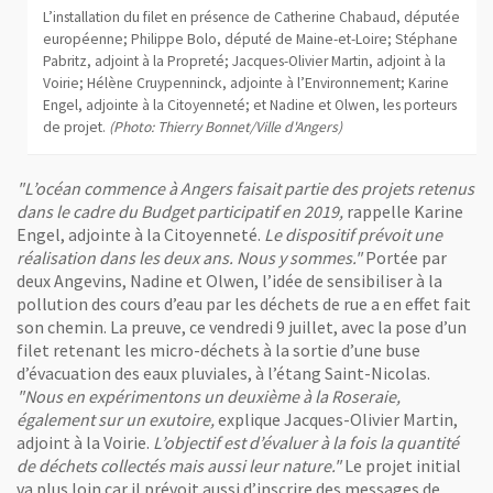
L’installation du filet en présence de Catherine Chabaud, députée
européenne; Philippe Bolo, député de Maine-et-Loire; Stéphane
Pabritz, adjoint à la Propreté; Jacques-Olivier Martin, adjoint à la
Voirie; Hélène Cruypenninck, adjointe à l’Environnement; Karine
Engel, adjointe à la Citoyenneté; et Nadine et Olwen, les porteurs
de projet.
(Photo: Thierry Bonnet/Ville d'Angers)
"L’océan commence à Angers faisait partie des projets retenus
dans le cadre du Budget participatif en 2019,
rappelle Karine
Engel, adjointe à la Citoyenneté.
Le dispositif prévoit une
réalisation dans les deux ans. Nous y sommes."
Portée par
deux Angevins, Nadine et Olwen, l’idée de sensibiliser à la
pollution des cours d’eau par les déchets de rue a en effet fait
son chemin. La preuve, ce vendredi 9 juillet, avec la pose d’un
filet retenant les micro-déchets à la sortie d’une buse
d’évacuation des eaux pluviales, à l’étang Saint-Nicolas.
"Nous en expérimentons un deuxième à la Roseraie,
également sur un exutoire,
explique Jacques-Olivier Martin,
adjoint à la Voirie.
L’objectif est d’évaluer à la fois la quantité
de déchets collectés mais aussi leur nature."
Le projet initial
va plus loin car il prévoit aussi d’inscrire des messages de