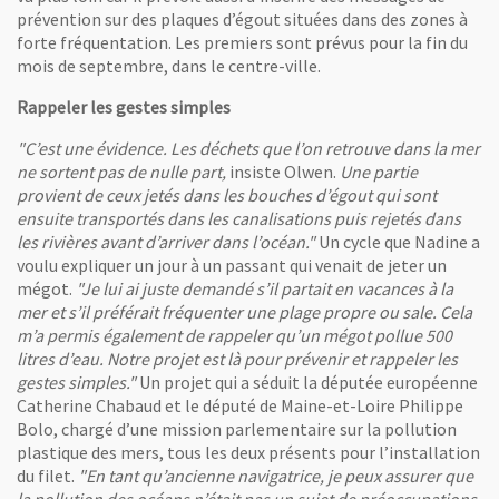
prévention sur des plaques d’égout situées dans des zones à
forte fréquentation. Les premiers sont prévus pour la fin du
mois de septembre, dans le centre-ville.
Rappeler les gestes simples
"C’est une évidence. Les déchets que l’on retrouve dans la mer
ne sortent pas de nulle part,
insiste Olwen.
Une partie
provient de ceux jetés dans les bouches d’égout qui sont
ensuite transportés dans les canalisations puis rejetés dans
les rivières avant d’arriver dans l’océan."
Un cycle que Nadine a
voulu expliquer un jour à un passant qui venait de jeter un
mégot.
"Je lui ai juste demandé s’il partait en vacances à la
mer et s’il préférait fréquenter une plage propre ou sale. Cela
m’a permis également de rappeler qu’un mégot pollue 500
litres d’eau. Notre projet est là pour prévenir et rappeler les
gestes simples."
Un projet qui a séduit la députée européenne
Catherine Chabaud et le député de Maine-et-Loire Philippe
Bolo, chargé d’une mission parlementaire sur la pollution
plastique des mers, tous les deux présents pour l’installation
du filet.
"En tant qu’ancienne navigatrice, je peux assurer que
la pollution des océans n’était pas un sujet de préoccupations