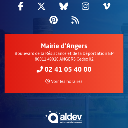
Facebook
, Ouvre une nouvelle fenêtre
Twitter
, Ouvre une nouvelle fe
Bluesky
, Ouvre une nouv
Instagram
, Ouvre un
Vime
, Ouv
Pinterest
, Ouvre une nouvell
Flux RSS
Mairie d'Angers
Boulevard de la Résistance et de la Déportation BP
80011 49020 ANGERS Cedex 02
02 41 05 40 00
Voir les horaires
, Ouvre une nouvelle fe