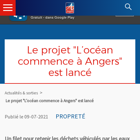
×
Angers.fr : Retour à l'accueil
AF
Vivre à Angers
VOIR
Ville d'Angers
Gratuit - dans Google Play
Le projet "L’océan
commence à Angers"
est lancé
Actualités & sorties
Le projet "L’océan commence à Angers" est lancé
PROPRETÉ
Publié le 09-07-2021
Un filet pour retenir les déchets véhiculés par les eaux