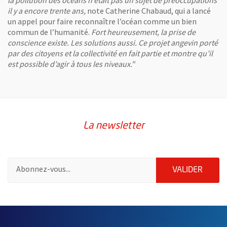
il y a encore trente ans,
note Catherine Chabaud, qui a lancé
un appel pour faire reconnaître l’océan comme un bien
commun de l’humanité.
Fort heureusement, la prise de
conscience existe. Les solutions aussi. Ce projet angevin porté
par des citoyens et la collectivité en fait partie et montre qu’il
est possible d’agir à tous les niveaux."
La newsletter
Pour vous inscrire à la lettre d'information de la ville d'Angers
ENVOY
VALIDER
63659