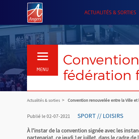
Angers.fr : Retour à l'accueil
ACTUALITÉS & SORTIES
Convention 
OUVRIR LE MENU
fédération 
MENU
Actualités & sorties
Convention renouvelée entre la Ville et 
SPORT // LOISIRS
Publié le 02-07-2021
À l’instar de la convention signée avec les instan
partenariat, ce jeudi 1er juillet, dans le cadre d