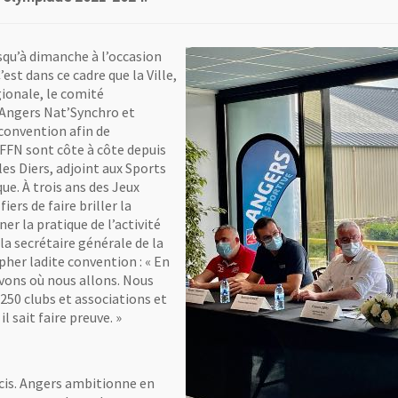
usqu’à dimanche à l’occasion
st dans ce cadre que la Ville,
gionale, le comité
 Angers Nat’Synchro et
convention afin de
 FFN sont côte à côte depuis
es Diers, adjoint aux Sports
que. À trois ans des Jeux
rs de faire briller la
r la pratique de l’activité
la secrétaire générale de la
her ladite convention : « En
vons où nous allons. Nous
250 clubs et associations et
 sait faire preuve. »
rcis. Angers ambitionne en