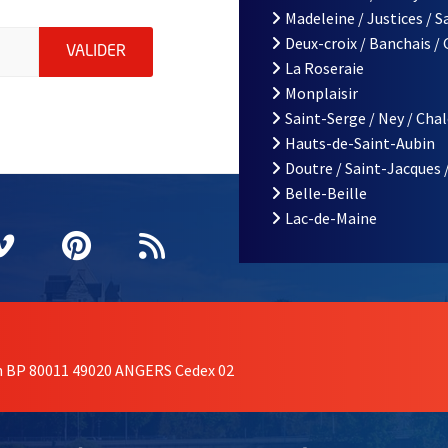
Madeleine / Justices / 
le d'Angers, indiquez votre email (champ obligatoire)
Deux-croix / Banchais /
ENVOYER MA DEMANDE D'INSCRIPTION À LA L
VALIDER
La Roseraie
Monplaisir
Saint-Serge / Ney / Cha
Hauts-de-Saint-Aubin
Doutre / Saint-Jacques 
Belle-Beille
Lac-de-Maine
nêtre
elle fenêtre
e nouvelle fenêtre
agram
vre une nouvelle fenêtre
Vimeo
, Ouvre une nouvelle fenêtre
Pinterest
, Ouvre une nouvelle fenêtre
Flux RSS
on BP 80011 49020 ANGERS Cedex 02