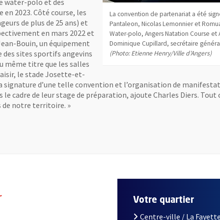
de water-polo et des
 en 2023. Côté course, les
La convention de partenariat a été signé
eurs de plus de 25 ans) et
Pantaleon, Nicolas Lemonnier et Romua
spectivement en mars 2022 et
Water-polo, Angers Natation Course et A
 Jean-Bouin, un équipement
Dominique Cupillard, secrétaire général
ie des sites sportifs angevins
(Photo: Etienne Henry/Ville d'Angers)
au même titre que les salles
isir, le stade Josette-et-
La signature d’une telle convention et l’organisation de manifesta
 le cadre de leur stage de préparation, ajoute Charles Diers. Tou
de notre territoire. »
r
Votre quartier
Centre-ville / La Fayette