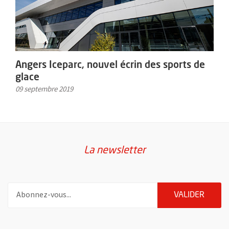
Angers Iceparc, nouvel écrin des sports de
glace
09 septembre 2019
La newsletter
Pour vous inscrire à la lettre d'information de la ville d'Angers
ENVOY
VALIDER
62668