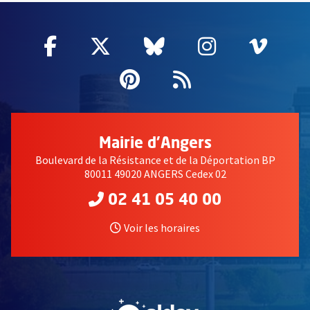
Facebook
, Ouvre une nouvelle fenêtre
Twitter
, Ouvre une nouvelle fe
Bluesky
, Ouvre une nouv
Instagram
, Ouvre un
Vime
, Ouv
Pinterest
, Ouvre une nouvell
Flux RSS
Mairie d'Angers
Boulevard de la Résistance et de la Déportation BP
80011 49020 ANGERS Cedex 02
02 41 05 40 00
Voir les horaires
, Ouvre une nouvelle fe