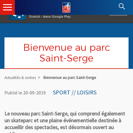
×
Angers.fr : Retour à l'accueil
AF
Vivre à Angers
VOIR
Ville d'Angers
Gratuit - dans Google Play
Bienvenue au parc
Saint-Serge
Actualités & sorties
Bienvenue au parc Saint-Serge
SPORT // LOISIRS
Publié le 20-09-2019
Le nouveau parc Saint-Serge, qui comprend également
un skateparc et une plaine événementielle destinée à
accueillir des spectacles, est désormais ouvert au