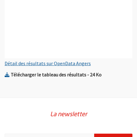
, Ouvre une nouvelle f
Détail des résultats sur OpenData Angers
, Fichier au format Csv
, Ouvre une nouve
Télécharger le tableau des résultats
- 24 Ko
La newsletter
Pour vous inscrire à la lettre d'information de la ville d'Angers