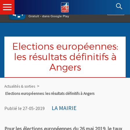
×
Angers.fr : Retour à l'accueil
AF
Vivre à Angers
VOIR
Ville d'Angers
Gratuit - dans Google Play
Elections européennes:
les résultats définitifs à
Angers
Actualités & sorties
Elections européennes: les résultats définitifs à Angers
LA MAIRIE
Publié le 27-05-2019
Pour les élections européennes du 26 mai 2019, le taux