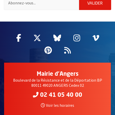
ENVOY
VALIDER
62454
Facebook
, Ouvre une nouvelle fenêtre
Twitter
, Ouvre une nouvelle fe
Bluesky
, Ouvre une nouv
Instagram
, Ouvre un
Vime
, Ouv
Pinterest
, Ouvre une nouvell
Flux RSS
Mairie d'Angers
Boulevard de la Résistance et de la Déportation BP
80011 49020 ANGERS Cedex 02
02 41 05 40 00
Voir les horaires