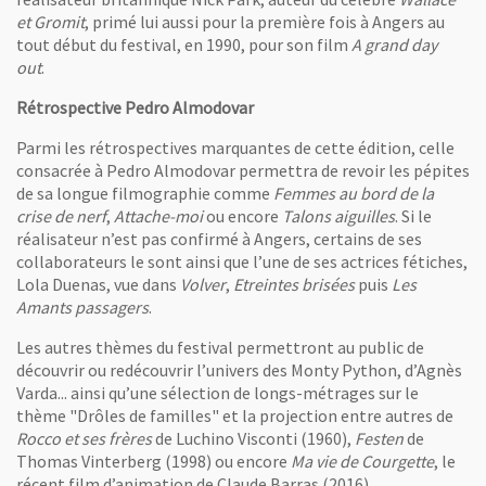
et Gromit
, primé lui aussi pour la première fois à Angers au
tout début du festival, en 1990, pour son film
A grand day
out
.
Rétrospective Pedro Almodovar
Parmi les rétrospectives marquantes de cette édition, celle
consacrée à Pedro Almodovar permettra de revoir les pépites
de sa longue filmographie comme
Femmes au bord de la
crise de nerf
,
Attache-moi
ou encore
Talons aiguilles
. Si le
réalisateur n’est pas confirmé à Angers, certains de ses
collaborateurs le sont ainsi que l’une de ses actrices fétiches,
Lola Duenas, vue dans
Volver
,
Etreintes brisées
puis
Les
Amants passagers
.
Les autres thèmes du festival permettront au public de
découvrir ou redécouvrir l’univers des Monty Python, d’Agnès
Varda... ainsi qu’une sélection de longs-métrages sur le
thème "Drôles de familles" et la projection entre autres de
Rocco et ses frères
de Luchino Visconti (1960),
Festen
de
Thomas Vinterberg (1998) ou encore
Ma vie de Courgette
, le
récent film d’animation de Claude Barras (2016).