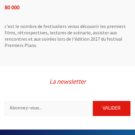
80 000
c'est le nombre de festivaliers venus découvrir les premiers
films, rétrospectives, lectures de scénario, assister aux
rencontres et aux soirées lors de l'édition 2017 du festival
Premiers Plans.
La newsletter
Pour vous inscrire à la lettre d'information de la ville d'Angers
ENVOY
VALIDER
61219