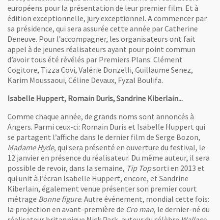
européens pour la présentation de leur premier film. Et à
édition exceptionnelle, jury exceptionnel. A commencer par
sa présidence, qui sera assurée cette année par Catherine
Deneuve. Pour l’accompagner, les organisateurs ont fait
appel à de jeunes réalisateurs ayant pour point commun
d’avoir tous été révélés par Premiers Plans: Clément
Cogitore, Tizza Covi, Valérie Donzelli, Guillaume Senez,
Karim Moussaoui, Céline Devaux, Fyzal Boulifa.
Isabelle Huppert, Romain Duris, Sandrine Kiberlain...
Comme chaque année, de grands noms sont annoncés à
Angers. Parmi ceux-ci: Romain Duris et Isabelle Huppert qui
se partagent l’affiche dans le dernier film de Serge Bozon,
Madame Hyde
, qui sera présenté en ouverture du festival, le
12 janvier en présence du réalisateur. Du même auteur, il sera
possible de revoir, dans la semaine,
Tip Top
sorti en 2013 et
qui unit à l’écran Isabelle Huppert, encore, et Sandrine
Kiberlain, également venue présenter son premier court
métrage
Bonne figure
. Autre événement, mondial cette fois:
la projection en avant-première de
Cro man
, le dernier-né du
réalisateur britannique Nick Park, auteur du célèbre
Wallace