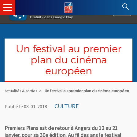
×
Angers.fr : Retour à l'accueil
AF
Vivre à Angers
VOIR
Ville d'Angers
Gratuit - dans Google Play
Un festival au premier
plan du cinéma
européen
Actualités & sorties
Un festival au premier plan du cinéma européen
CULTURE
Publié le 08-01-2018
Premiers Plans est de retour à Angers du 12 au 21
janvier, pour sa 30e édition. Au fil des ans le festival