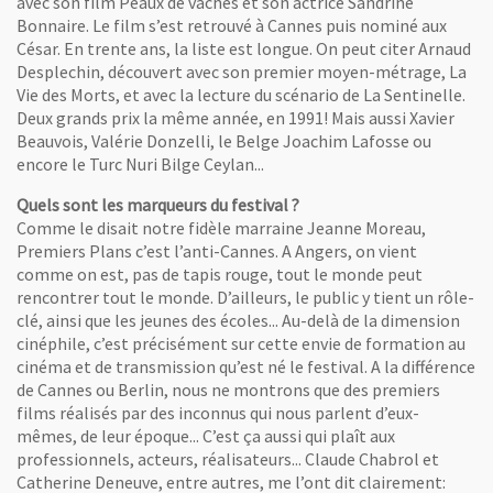
avec son film Peaux de vaches et son actrice Sandrine
Bonnaire. Le film s’est retrouvé à Cannes puis nominé aux
César. En trente ans, la liste est longue. On peut citer Arnaud
Desplechin, découvert avec son premier moyen-métrage, La
Vie des Morts, et avec la lecture du scénario de La Sentinelle.
Deux grands prix la même année, en 1991! Mais aussi Xavier
Beauvois, Valérie Donzelli, le Belge Joachim Lafosse ou
encore le Turc Nuri Bilge Ceylan...
Quels sont les marqueurs du festival ?
Comme le disait notre fidèle marraine Jeanne Moreau,
Premiers Plans c’est l’anti-Cannes. A Angers, on vient
comme on est, pas de tapis rouge, tout le monde peut
rencontrer tout le monde. D’ailleurs, le public y tient un rôle-
clé, ainsi que les jeunes des écoles... Au-delà de la dimension
cinéphile, c’est précisément sur cette envie de formation au
cinéma et de transmission qu’est né le festival. A la différence
de Cannes ou Berlin, nous ne montrons que des premiers
films réalisés par des inconnus qui nous parlent d’eux-
mêmes, de leur époque... C’est ça aussi qui plaît aux
professionnels, acteurs, réalisateurs... Claude Chabrol et
Catherine Deneuve, entre autres, me l’ont dit clairement: