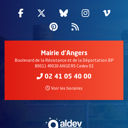
Facebook
, Ouvre une nouvelle fenêtre
Twitter
, Ouvre une nouvelle fe
Bluesky
, Ouvre une nouv
Instagram
, Ouvre un
Vime
, Ouv
Pinterest
, Ouvre une nouvell
Flux RSS
Mairie d'Angers
Boulevard de la Résistance et de la Déportation BP
80011 49020 ANGERS Cedex 02
02 41 05 40 00
Voir les horaires
, Ouvre une nouvelle fe