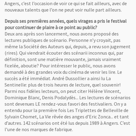
Angers, c’est l’occasion de voir ce qui se fait ailleurs, avec de
nouveaux talents que l’on ne peut voir nulle part ailleurs.
Depuis ses premières années, quels virages a pris le festival
pour continuer de plaire à ce point au public?
Deux ans après son lancement, nous avons proposé des
lectures publiques de scénario. Personne n’y croyait, pas
même la Société des Auteurs qui, depuis, a revu son jugement
(rires). Qui viendrait écouter des scénarii inconnus qui, par
définition, sont une matière mouvante, jamais vraiment
ficelée, aboutie? Pour intéresser le public, nous avons
demandé à des grandes voix du cinéma de venir les lire. Le
succès a été immédiat. André Dussollier a ainsi lu La
Sentinelle: plus de trois heures de lecture, quel souvenir!
Parmi nos fidèles lecteurs, on peut citer Hélène Vincent,
Dominique Blanc, Denis Podalydès... Les lectures de scénarios
sont devenues LE rendez-vous favori des festivaliers. On y a
entendu pour la première fois Les Triplettes de Belleville de
Sylvain Chomet, La Vie rêvée des anges d’Eric Zonca... et tant
d’autres. 142 scénarios ont été lus depuis 1989 à Angers. C’est
l’une de nos marques de fabrique.