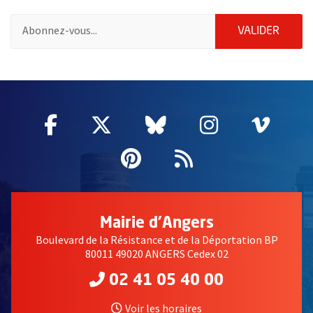
Pour vous inscrire à la lettre d'information de la ville d'Angers
ENVOY
VALIDER
60966
Facebook
, Ouvre une nouvelle fenêtre
Twitter
, Ouvre une nouvelle fe
Bluesky
, Ouvre une nouv
Instagram
, Ouvre un
Vime
, Ouv
Pinterest
, Ouvre une nouvell
Flux RSS
Mairie d'Angers
Boulevard de la Résistance et de la Déportation BP
80011 49020 ANGERS Cedex 02
02 41 05 40 00
Voir les horaires