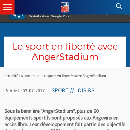
×
Angers.fr : Retour à l'accueil
AF
Vivre à Angers
VOIR
Ville d'Angers
Gratuit - dans Google Play
Le sport en liberté avec
AngerStadium
Actualités & sorties
Le sport en liberté avec AngerStadium
SPORT // LOISIRS
Publié le 03-07-2017
Sous la bannière "AngerStadium", plus de 60
équipements sportifs sont proposés aux Angevins en
accès libre. Leur développement fait partie des objectifs